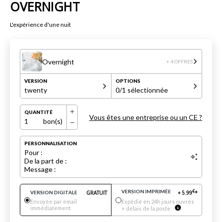
OVERNIGHT
L'expérience d'une nuit
Overnight
+ 4 OFFRES
VERSION
OPTIONS
twenty
0
/1 sélectionnée
QUANTITÉ
Vous êtes une entreprise ou un CE ?
1
bon(s)
PERSONNALISATION
Pour :
De la part de :
Message :
VERSION IMPRIMÉE
€
VERSION DIGITALE
GRATUIT
+
5.99
*
Envoyée par email
Expédié en 24h jours ouvrés
immédiatement
+ délais de la poste.