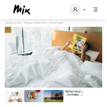
Mix Brussels
Séjours Bien-Etre
Overnight
Afficher toutes
les images